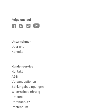
d
e
r
P
Folge uns auf
r
o
d
u
k
Unternehmen
t
Über uns
s
Kontakt
e
i
t
Kundenservice
e
Kontakt
g
AGB
e
Versandoptionen
w
Zahlungsbedingungen
ä
Widerrufsbelehrung
h
Retoure
l
Datenschutz
t
Impressum
w