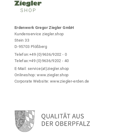
o
f
d
.
u
D
k
i
t
Erdenwerk Gregor Ziegler GmbH
e
s
Kundenservice ziegler.shop
O
e
p
Stein 33
i
t
D-95703 Plößberg
t
i
Telefon:
+49 (0)9636/9202 - 0
e
o
Telefax:
+49 (0)9636/9202 - 40
g
n
e
E-Mail:
service(at)ziegler.shop
e
w
Onlineshop:
www.ziegler.shop
n
ä
Corporate Website:
www.ziegler-erden.de
k
h
ö
l
n
t
n
w
e
e
n
r
a
d
u
e
f
n