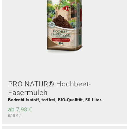
P
r
o
d
u
k
t
w
e
i
s
t
m
e
PRO NATUR® Hochbeet-
h
r
Fasermulch
e
Bodenhilfsstoff, torffrei, BIO-Qualität, 50 Liter.
r
e
ab
7,98
€
V
0,15
€
/
l
a
r
D