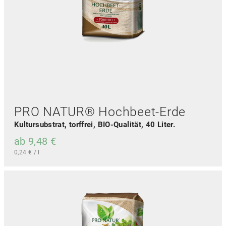
PRO NATUR® Hochbeet-Erde
Kultursubstrat, torffrei, BIO-Qualität, 40 Liter.
ab
9,48
€
0,24
€
/
l
D
i
e
s
e
s