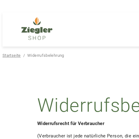
Zur
Zum
Navigation
Inhalt
springen
springen
Startseite
/
Widerrufsbelehrung
Widerrufsb
Widerrufsrecht für Verbraucher
(Verbraucher ist jede natürliche Person, die 