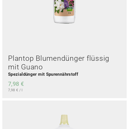
u
k
t
s
e
i
t
e
g
e
Plantop Blumendünger flüssig
w
ä
mit Guano
h
Spezialdünger mit Spurennährstoff
l
t
7,98
€
w
7,98
€
/
l
e
r
d
e
n