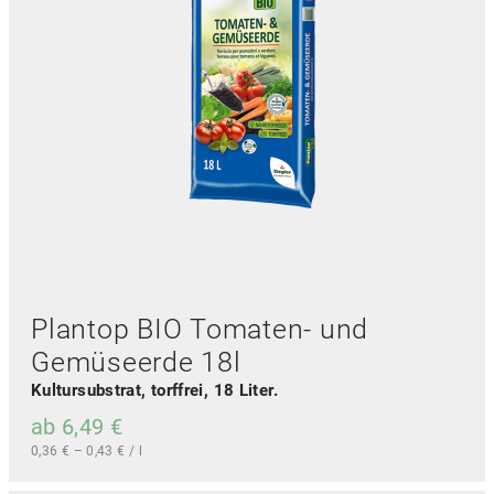
Plantop BIO Tomaten- und
Gemüseerde 18l
Kultursubstrat, torffrei, 18 Liter.
ab
6,49
€
0,36
€
–
0,43
€
/
l
D