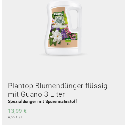
Plantop Blumendünger flüssig
mit Guano 3 Liter
Spezialdünger mit Spurennährstoff
13,99
€
4,66
€
/
l