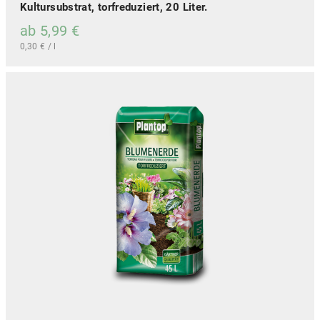
Kultursubstrat, torfreduziert, 20 Liter.
ab
5,99
€
0,30
€
/
l
D
i
e
s
e
s
P
r
o
d
u
k
t
w
e
i
s
t