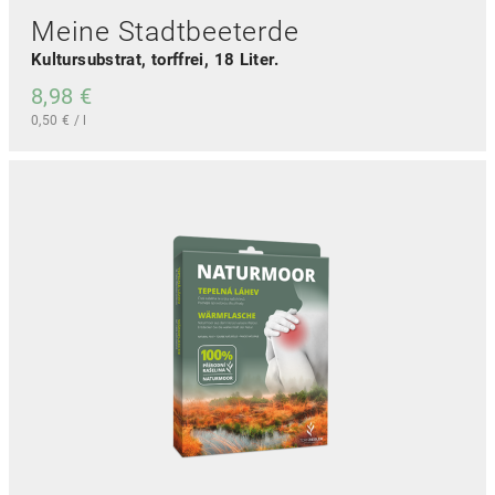
r
Meine Stadtbeeterde
e
Kultursubstrat, torffrei, 18 Liter.
r
e
8,98
€
V
0,50
€
/
l
a
r
i
a
n
t
e
n
a
u
f
.
D
i
e
O
p