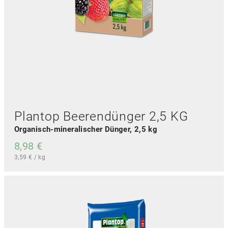
u
k
t
s
e
i
t
e
g
e
w
ä
Plantop Beerendünger 2,5 KG
h
Organisch-mineralischer Dünger, 2,5 kg
l
t
8,98
€
w
3,59
€
/
kg
e
r
d
e
n