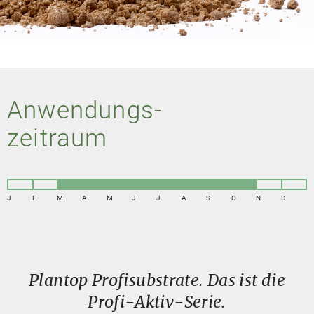
Anwendungs-
zeitraum
J
F
M
A
M
J
J
A
S
O
N
D
Plantop Profisubstrate. Das ist die
Profi-Aktiv-Serie.