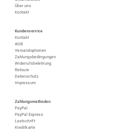
k
Über uns
t
Kontakt
s
e
i
Kundenservice
t
Kontakt
e
AGB
g
Versandoptionen
e
Zahlungsbedingungen
w
Widerrufsbelehrung
ä
Retoure
h
Datenschutz
l
Impressum
t
w
e
Zahlungsmethoden
r
d
PayPal
e
PayPal Express
n
Lastschrift
Kreditkarte