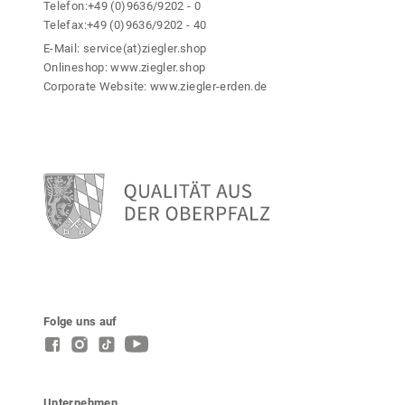
Telefon:
+49 (0)9636/9202 - 0
t
i
Telefax:
+49 (0)9636/9202 - 40
e
o
g
E-Mail:
service(at)ziegler.shop
n
e
Onlineshop:
www.ziegler.shop
e
w
Corporate Website:
www.ziegler-erden.de
n
ä
k
h
ö
l
n
t
n
w
e
e
n
r
a
d
u
e
f
n
d
e
r
Folge uns auf
P
r
o
d
u
Unternehmen