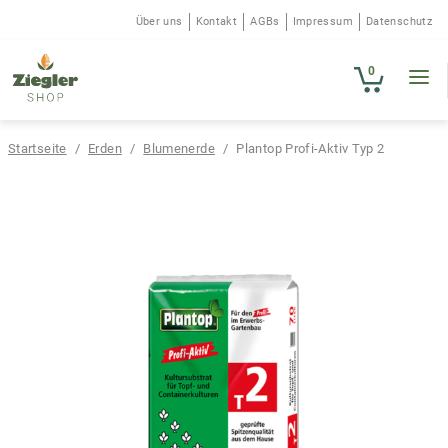
Zur
Zum
Über uns
Kontakt
AGBs
Impressum
Datenschutz
Navigation
Inhalt
springen
springen
0
Startseite
/
Erden
/
Blumenerde
ERDEN
/
Plantop Profi-Aktiv Typ 2
DÜNGER
BRENNSTOFFE