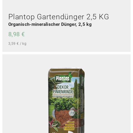
e
h
Plantop Gartendünger 2,5 KG
r
e
Organisch-mineralischer Dünger, 2,5 kg
r
8,98
€
e
V
3,59
€
/
kg
a
r
i
a
n
t
e
n
a
u
f
.
D
i
e