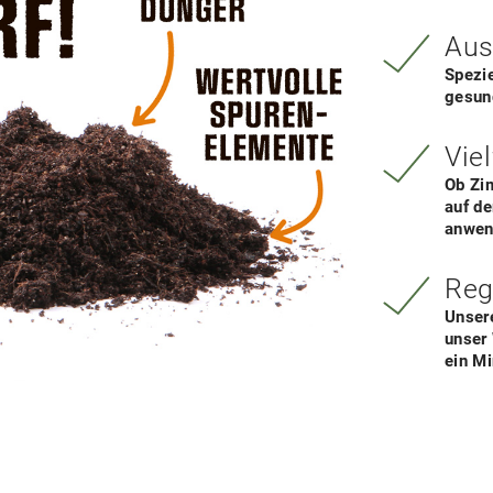
Au
Spezi
gesun
Viel
Ob Zi
auf de
anwen
Reg
Unser
unser
ein M