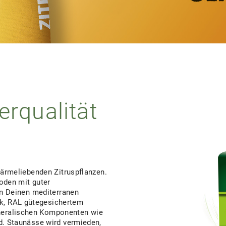
rqualität
wärmeliebenden Zitruspflanzen.
oden mit guter
en Deinen mediterranen
k, RAL gütegesichertem
neralischen Komponenten wie
d. Staunässe wird vermieden,