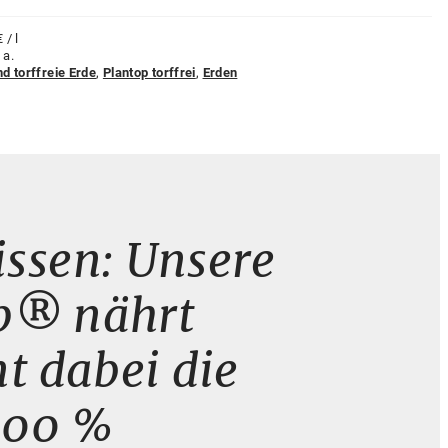
€
/
l
 a.
nd torffreie Erde
,
Plantop torffrei
,
Erden
ssen: Unsere
op® nährt
t dabei die
 100 %