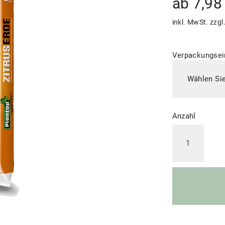
ab
7,9
inkl. MwSt.
zzgl
Verpackungsei
Anzahl
Plantop®
torffrei
Zitruserde
Menge