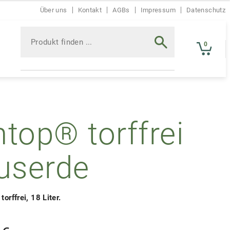
Über uns
Kontakt
AGBs
Impressum
Datenschutz
Produkt
finden
0
Suche
...
ntop® torffrei
ruserde
torffrei, 18 Liter.