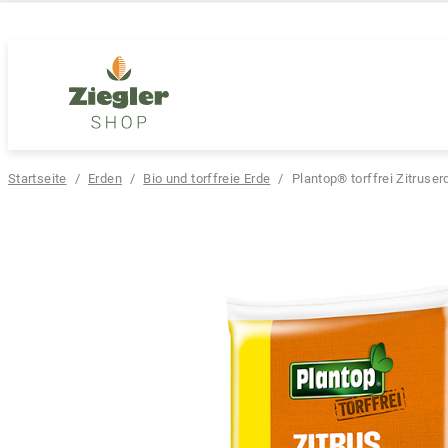
Zur
Zum
Navigation
Inhalt
springen
springen
Startseite
/
Erden
/
Bio und torffreie Erde
/
Plantop® torffrei Zitruser