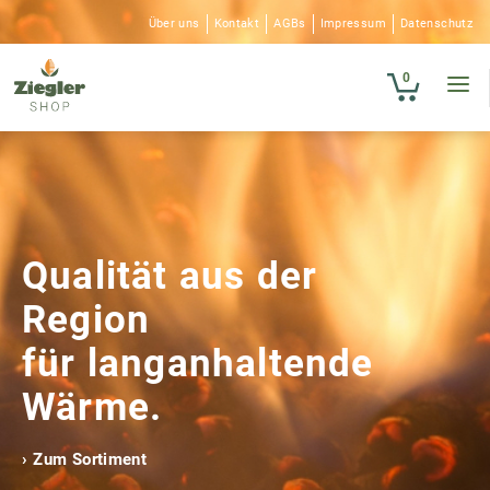
Zur
Zum
Über uns
Kontakt
AGBs
Impressum
Datenschutz
Navigation
Inhalt
springen
springen
0
ERDEN
DÜNGER
Qualität aus der
BRENNSTOFFE
Region
für langanhaltende
Wärme.
Zum Sortiment