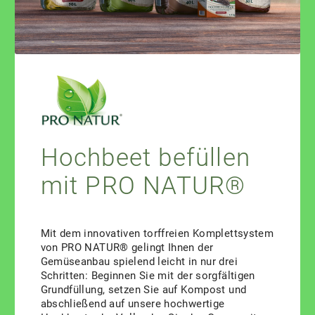
w
e
r
d
e
n
Hochbeet befüllen
mit PRO NATUR®
Mit dem innovativen torffreien Komplettsystem
von PRO NATUR® gelingt Ihnen der
Gemüseanbau spielend leicht in nur drei
Schritten: Beginnen Sie mit der sorgfältigen
Grundfüllung, setzen Sie auf Kompost und
abschließend auf unsere hochwertige